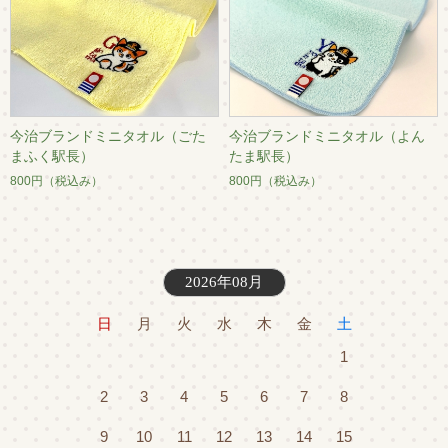
今治ブランドミニタオル（ごた
今治ブランドミニタオル（よん
まふく駅長）
たま駅長）
800円
（税込み）
800円
（税込み）
2026年08月
日
月
火
水
木
金
土
1
2
3
4
5
6
7
8
9
10
11
12
13
14
15