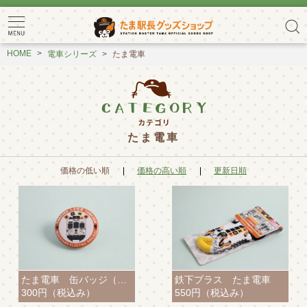
HOME
電車シリーズ
たま電車
たま電車
価格の低い順
価格の高い順
更新日順
たま電車 缶バッジ（電車）
鉄下プラス たま電車
300円
（税込み）
550円
（税込み）