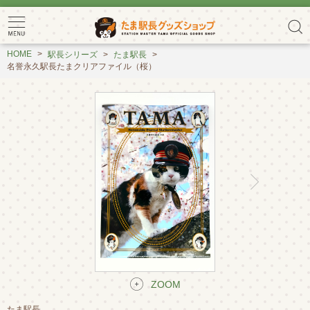
HOME
駅長シリーズ
たま駅長
名誉永久駅長たまクリアファイル（桜）
ZOOM
たま駅長